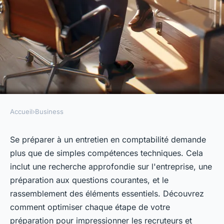
Accueil
›
Business
BUSINESS
Recrutement en comptabilité :
Se préparer à un entretien en comptabilité demande
plus que de simples compétences techniques. Cela
le point sur le déroulement
inclut une recherche approfondie sur l'entreprise, une
d'un entretien
préparation aux questions courantes, et le
rassemblement des éléments essentiels. Découvrez
Noémie
•
3 juillet 2024
•
3 min de lecture
comment optimiser chaque étape de votre
préparation pour impressionner les recruteurs et