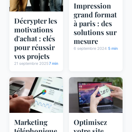
Impression
grand format
Décrypter les
à paris : des
motivations
solutions sur
d'achat : clés
mesure
pour réussir
6 septembre 2024
5 min
vos projets
21 septembre 2025
7 min
Marketing
Optimisez
téléphonique
votre site