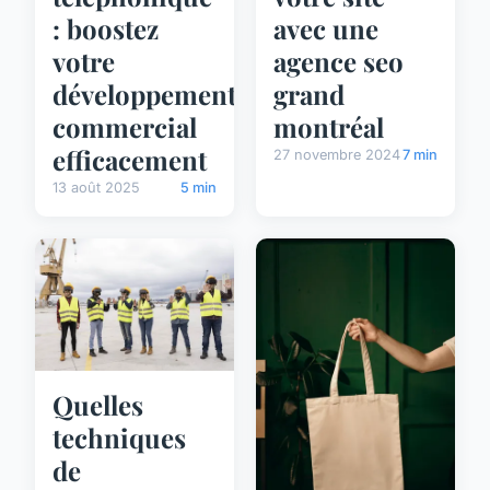
: boostez
avec une
votre
agence seo
développement
grand
commercial
montréal
efficacement
27 novembre 2024
7 min
13 août 2025
5 min
Quelles
techniques
de