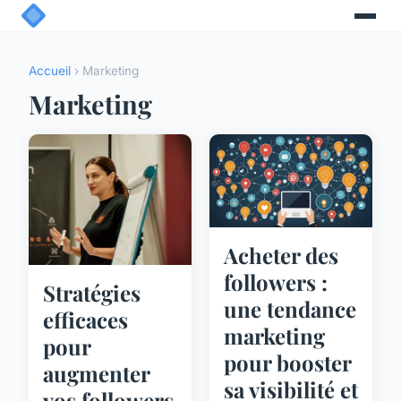
Accueil
› Marketing
Marketing
Acheter des
followers :
Stratégies
une tendance
efficaces
marketing
pour
pour booster
augmenter
sa visibilité et
vos followers