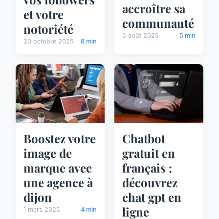
accroître sa
et votre
communauté
notoriété
5 août 2025
5 min
20 octobre 2025
8 min
Boostez votre
Chatbot
image de
gratuit en
marque avec
français :
une agence à
découvrez
dijon
chat gpt en
ligne
1 mars 2025
4 min