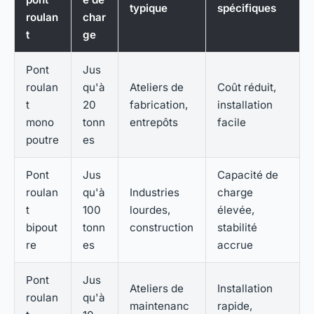
typique
spécifiques
roulan
char
t
ge
Pont
Jus
roulan
qu'à
Ateliers de
Coût réduit,
t
20
fabrication,
installation
mono
tonn
entrepôts
facile
poutre
es
Pont
Jus
Capacité de
roulan
qu'à
Industries
charge
t
100
lourdes,
élevée,
bipout
tonn
construction
stabilité
re
es
accrue
Pont
Jus
Ateliers de
Installation
roulan
qu'à
maintenanc
rapide,