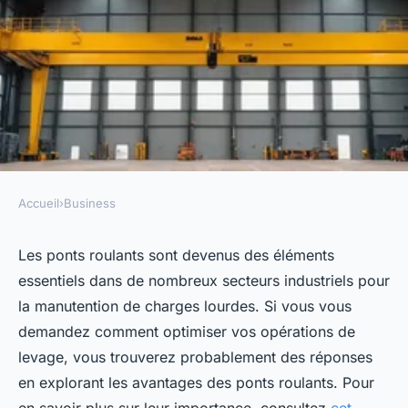
Accueil
›
Business
BUSINESS
Pont roulant : 5 avantages clés
Les ponts roulants sont devenus des éléments
essentiels dans de nombreux secteurs industriels pour
pour optimiser la manutention
la manutention de charges lourdes. Si vous vous
lourde
demandez comment optimiser vos opérations de
levage, vous trouverez probablement des réponses
Noémie
•
13 janvier 2025
•
8 min de lecture
en explorant les avantages des ponts roulants. Pour