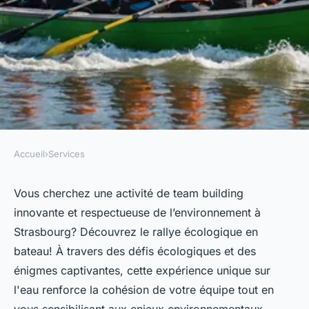
Accueil
›
Services
SERVICES
Team building à strasbourg :
Vous cherchez une activité de team building
innovante et respectueuse de l’environnement à
organisez un rallye écologique
Strasbourg? Découvrez le rallye écologique en
en bateau
bateau! À travers des défis écologiques et des
énigmes captivantes, cette expérience unique sur
Noémie
•
25 juillet 2024
•
4 min de lecture
l'eau renforce la cohésion de votre équipe tout en