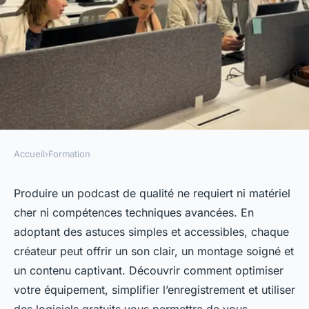
Accueil
›
Formation
FORMATION
7 astuces pour produire un
Produire un podcast de qualité ne requiert ni matériel
cher ni compétences techniques avancées. En
podcast de qualité facilement
adoptant des astuces simples et accessibles, chaque
créateur peut offrir un son clair, un montage soigné et
Noémie
•
17 février 2026
•
8 min de lecture
un contenu captivant. Découvrir comment optimiser
votre équipement, simplifier l’enregistrement et utiliser